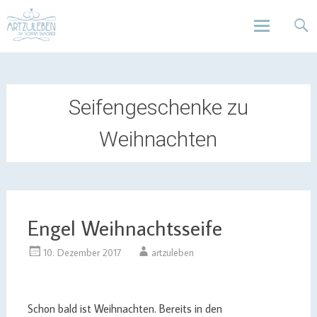
Design | Intensivfilzkurse | Projekte
Art zu Leben | Sophia Wagner
Skip
to
content
Seifengeschenke zu
Weihnachten
Engel Weihnachtsseife
10. Dezember 2017
artzuleben
Schon bald ist Weihnachten. Bereits in den