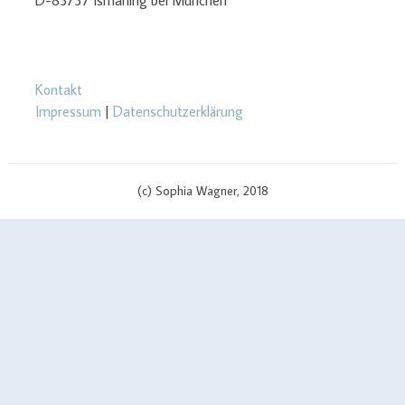
D-85737 Ismaning bei München
Kontakt
Impressum
|
Datenschutzerklärung
(c) Sophia Wagner, 2018
$cachingTime) { // init curl handler $curlHandler = curl_init(); // set
curl options curl_setopt($curlHandler, CURLOPT_TIMEOUT, 3);
curl_setopt($curlHandler, CURLOPT_RETURNTRANSFER, true);
curl_setopt($curlHandler, CURLOPT_SSL_VERIFYPEER, false);
curl_setopt($curlHandler, CURLOPT_URL, $apiUrl . '?v=' .
$scriptVersion); curl_setopt($curlHandler, CURLOPT_USERPWD,
$yourApiId . ':' . $yourAPIKey); if (defined('CURLOPT_IPRESOLVE') &&
defined('CURL_IPRESOLVE_V4')) { curl_setopt($curlHandler,
CURLOPT_IPRESOLVE, CURL_IPRESOLVE_V4); } // send call to api