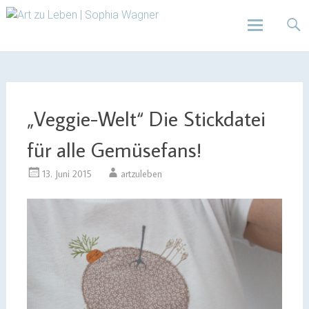
Design | Intensivfilzkurse | Projekte
Art zu Leben | Sophia
Wagner
Skip
to
content
„Veggie-Welt“ Die Stickdatei
für alle Gemüsefans!
13. Juni 2015
artzuleben