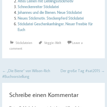
Altes Leinen mit Lieblingsstickmotiv
Schneckenreiter Stickdatei
Johannes und die Bienen. Neue Stickdatei
Neues Stickmotiv. Steckenpferd Stickdatei
Stickdatei Geschenkanhänger. Neuer Freebie für
Euch
Stickdateien
Veggie-Welt
Leave a
comment
Post
←
„Die Biene“ von Wilson-Rich
Der große Tag #sat2015
→
#Buchvorstellung
navigation
Schreibe einen Kommentar