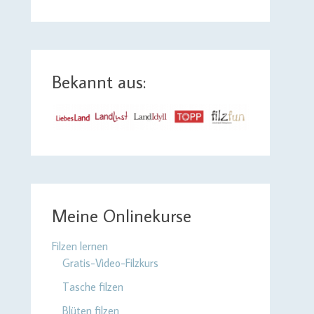
Bekannt aus:
Meine Onlinekurse
Filzen lernen
Gratis-Video-Filzkurs
Tasche filzen
Blüten filzen