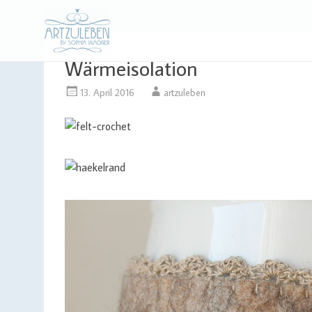
Design | Intensivfilzkurse | Projekte
Art zu Leben | So
Wärmeisolation
13. April 2016
artzuleben