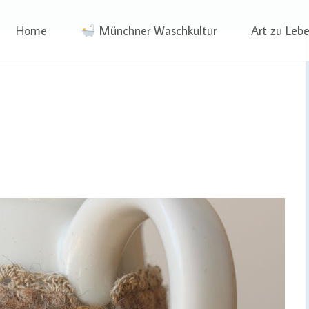
phia Wagner
Skip
Home
Münchner Waschkultur
Art zu Leb
to
content