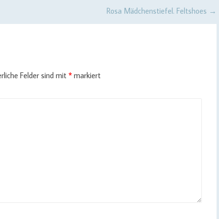
Rosa Mädchenstiefel. Feltshoes
→
rliche Felder sind mit
*
markiert