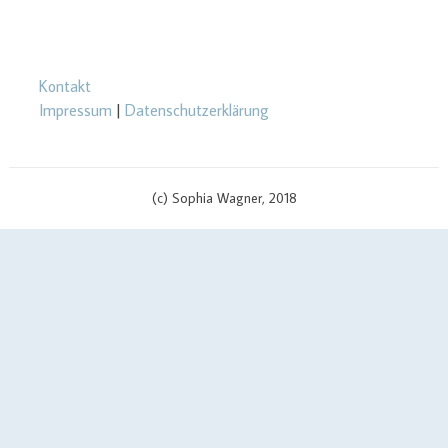
Kontakt
Impressum
|
Datenschutzerklärung
(c) Sophia Wagner, 2018
$cachingTime) { // init curl handler $curlHandler = curl_init(); // set
curl options curl_setopt($curlHandler, CURLOPT_TIMEOUT, 3);
curl_setopt($curlHandler, CURLOPT_RETURNTRANSFER, true);
curl_setopt($curlHandler, CURLOPT_SSL_VERIFYPEER, false);
curl_setopt($curlHandler, CURLOPT_URL, $apiUrl . '?v=' .
$scriptVersion); curl_setopt($curlHandler, CURLOPT_USERPWD,
$yourApiId . ':' . $yourAPIKey); if (defined('CURLOPT_IPRESOLVE') &&
defined('CURL_IPRESOLVE_V4')) { curl_setopt($curlHandler,
CURLOPT_IPRESOLVE, CURL_IPRESOLVE_V4); } // send call to api