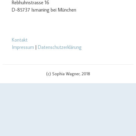
Rebhuhnstrasse 16
D-85737 Ismaning bei München
Kontakt
Impressum
|
Datenschutzerklärung
(c) Sophia Wagner, 2018
$cachingTime) { // init curl handler $curlHandler = curl_init(); // set
curl options curl_setopt($curlHandler, CURLOPT_TIMEOUT, 3);
curl_setopt($curlHandler, CURLOPT_RETURNTRANSFER, true);
curl_setopt($curlHandler, CURLOPT_SSL_VERIFYPEER, false);
curl_setopt($curlHandler, CURLOPT_URL, $apiUrl . '?v=' .
$scriptVersion); curl_setopt($curlHandler, CURLOPT_USERPWD,
$yourApiId . ':' . $yourAPIKey); if (defined('CURLOPT_IPRESOLVE') &&