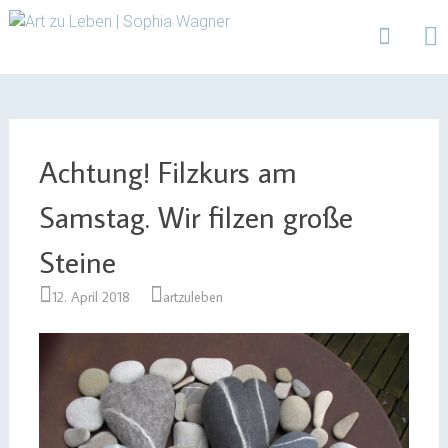
Design | Intensivfilzkurse | Projekte
Art zu Leben | Sophia
Wagner
Skip
to
content
Achtung! Filzkurs am
Samstag. Wir filzen große
Steine
12. April 2018
artzuleben