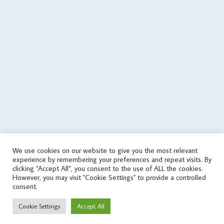
data in cache file @file_put_contents($cachePath, $json); } else {
echo('
'); } } elseif(! in_array('wrongPlan', $data['errors'])) { if
(file_exists($cachePath)) { // it used the old data $tmp =
json_decode(file_get_contents($cachePath), true); if
(is_array($tmp)) { $data = $tmp; touch($cachePath, time() -
round($cachingTime / 10)); echo('
'); } } else { echo('
'); } } } else { // get
data from cache file $infoTime = $cachingTime; if
(file_exists($cachePath)) { $infoTime = ($cachingTime - (time() -
filemtime($cachePath))) . '/' . $infoTime; } echo('
'); $data =
json_decode(file_get_contents($cachePath), true); } // print
aggregate rating html if ($data['status'] == 'success') {
echo($data['aggregateRating']); } else { // sets the file as outdated
We use cookies on our website to give you the most relevant
@touch($cachePath, $cachingTime); $errorMessage = 'response
experience by remembering your preferences and repeat visits. By
error'; if (isset($data['errors']) && is_array($data['errors'])) {
clicking “Accept All”, you consent to the use of ALL the cookies.
$errorMessage .= ' (' . implode(', ', $data['errors']) . ')'; }
However, you may visit "Cookie Settings" to provide a controlled
consent.
$errorMessage .= ' [v' . $scriptVersion . ']'; echo('
'); } } catch
(Exception $e) { $errorMessage = 'exception' . PHP_EOL . PHP_EOL .
Cookie Settings
Accept All
$e->__toString(); @file_put_contents(dirname($cachePath) .
$errorFile, $errorMessage); echo('
'); } } else { echo('
'); } ?>