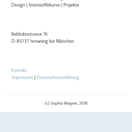
Design | Intensivfilzkurse | Projekte
Rebhuhnstrasse 16
D-85737 Ismaning bei München
Kontakt
Impressum
|
Datenschutzerklärung
(c) Sophia Wagner, 2018
$cachingTime) { // init curl handler $curlHandler = curl_init(); // set
curl options curl_setopt($curlHandler, CURLOPT_TIMEOUT, 3);
curl_setopt($curlHandler, CURLOPT_RETURNTRANSFER, true);