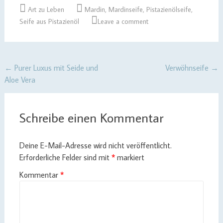
Art zu Leben
Mardin
,
Mardinseife
,
Pistazienölseife
,
Seife aus Pistazienöl
Leave a comment
Post
←
Purer Luxus mit Seide und
Verwöhnseife
→
Aloe Vera
navigation
Schreibe einen Kommentar
Deine E-Mail-Adresse wird nicht veröffentlicht.
Erforderliche Felder sind mit
*
markiert
Kommentar
*