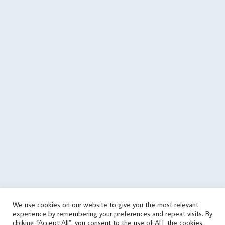
$errorMessage .= PHP_EOL . PHP_EOL . 'last call: ' . date('c',
filemtime($cachePath)); } @file_put_contents(dirname($cachePath)
. $errorFile, $errorMessage); $data = array('status' => 'error', 'errors'
=> array('json error')); $json = json_encode($data); } if
($data['status'] == 'success') { if (is_writable($cachePath)) { // save
data in cache file @file_put_contents($cachePath, $json); } else {
echo('
'); } } elseif(! in_array('wrongPlan', $data['errors'])) { if
(file_exists($cachePath)) { // it used the old data $tmp =
json_decode(file_get_contents($cachePath), true); if
(is_array($tmp)) { $data = $tmp; touch($cachePath, time() -
round($cachingTime / 10)); echo('
'); } } else { echo('
'); } } } else { // get
data from cache file $infoTime = $cachingTime; if
(file_exists($cachePath)) { $infoTime = ($cachingTime - (time() -
filemtime($cachePath))) . '/' . $infoTime; } echo('
'); $data =
json_decode(file_get_contents($cachePath), true); } // print
aggregate rating html if ($data['status'] == 'success') {
echo($data['aggregateRating']); } else { // sets the file as outdated
We use cookies on our website to give you the most relevant
@touch($cachePath, $cachingTime); $errorMessage = 'response
experience by remembering your preferences and repeat visits. By
error'; if (isset($data['errors']) && is_array($data['errors'])) {
clicking “Accept All”, you consent to the use of ALL the cookies.