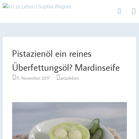
Design | Intensivfilzkurse | Projekte
Art zu Leben | Sophia
Wagner
Skip
to
content
Pistazienöl ein reines
Überfettungsöl? Mardinseife
11. November 2017
artzuleben