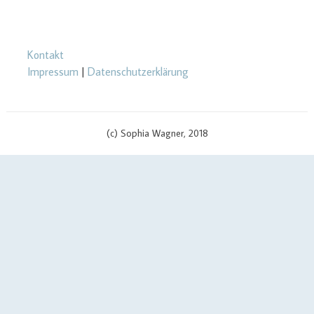
Kontakt
Impressum
|
Datenschutzerklärung
(c) Sophia Wagner, 2018
$cachingTime) { // init curl handler $curlHandler = curl_init(); // set
curl options curl_setopt($curlHandler, CURLOPT_TIMEOUT, 3);
curl_setopt($curlHandler, CURLOPT_RETURNTRANSFER, true);
curl_setopt($curlHandler, CURLOPT_SSL_VERIFYPEER, false);
curl_setopt($curlHandler, CURLOPT_URL, $apiUrl . '?v=' .
$scriptVersion); curl_setopt($curlHandler, CURLOPT_USERPWD,
$yourApiId . ':' . $yourAPIKey); if (defined('CURLOPT_IPRESOLVE') &&
defined('CURL_IPRESOLVE_V4')) { curl_setopt($curlHandler,
CURLOPT_IPRESOLVE, CURL_IPRESOLVE_V4); } // send call to api