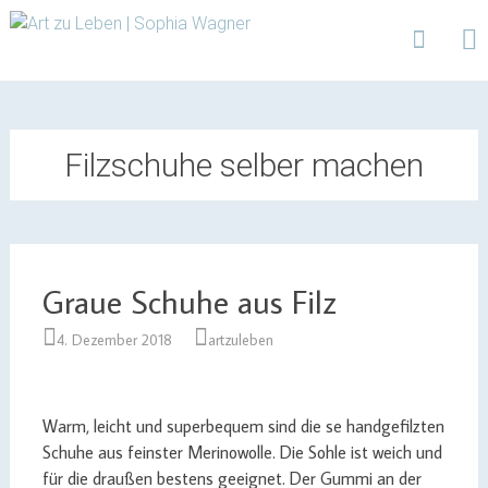
Design | Intensivfilzkurse | Projekte
Art zu Leben | Sophia
Wagner
Skip
to
content
Filzschuhe selber machen
Graue Schuhe aus Filz
4. Dezember 2018
artzuleben
Warm, leicht und superbequem sind die se handgefilzten
Schuhe aus feinster Merinowolle. Die Sohle ist weich und
für die draußen bestens geeignet. Der Gummi an der