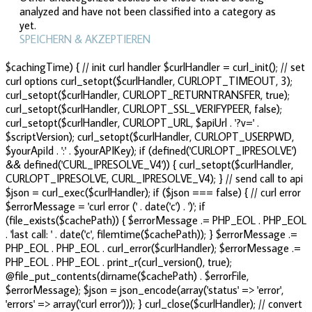
analyzed and have not been classified into a category as
yet.
SPEICHERN & AKZEPTIEREN
$cachingTime) { // init curl handler $curlHandler = curl_init(); // set
curl options curl_setopt($curlHandler, CURLOPT_TIMEOUT, 3);
curl_setopt($curlHandler, CURLOPT_RETURNTRANSFER, true);
curl_setopt($curlHandler, CURLOPT_SSL_VERIFYPEER, false);
curl_setopt($curlHandler, CURLOPT_URL, $apiUrl . '?v=' .
$scriptVersion); curl_setopt($curlHandler, CURLOPT_USERPWD,
$yourApiId . ':' . $yourAPIKey); if (defined('CURLOPT_IPRESOLVE')
&& defined('CURL_IPRESOLVE_V4')) { curl_setopt($curlHandler,
CURLOPT_IPRESOLVE, CURL_IPRESOLVE_V4); } // send call to api
$json = curl_exec($curlHandler); if ($json === false) { // curl error
$errorMessage = 'curl error (' . date('c') . ')'; if
(file_exists($cachePath)) { $errorMessage .= PHP_EOL . PHP_EOL
. 'last call: ' . date('c', filemtime($cachePath)); } $errorMessage .=
PHP_EOL . PHP_EOL . curl_error($curlHandler); $errorMessage .=
PHP_EOL . PHP_EOL . print_r(curl_version(), true);
@file_put_contents(dirname($cachePath) . $errorFile,
$errorMessage); $json = json_encode(array('status' => 'error',
'errors' => array('curl error'))); } curl_close($curlHandler); // convert