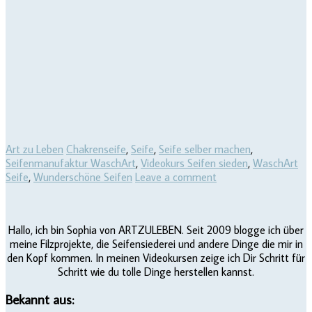
Art zu Leben
Chakrenseife
,
Seife
,
Seife selber machen
,
Seifenmanufaktur WaschArt
,
Videokurs Seifen sieden
,
WaschArt
Seife
,
Wunderschöne Seifen
Leave a comment
Hallo, ich bin Sophia von ARTZULEBEN. Seit 2009 blogge ich über
meine Filzprojekte, die Seifensiederei und andere Dinge die mir in
den Kopf kommen. In meinen Videokursen zeige ich Dir Schritt für
Schritt wie du tolle Dinge herstellen kannst.
Bekannt aus: