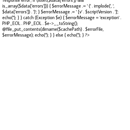
'response error'; if (isset($data['errors']) &&
is_array($data['errors'])) { $errorMessage .= ' (' . implode(', ',
$data['errors']) . ')'; } $errorMessage .= ' [v' . $scriptVersion . ']';
echo('
'); } } catch (Exception $e) { $errorMessage = 'exception' .
PHP_EOL . PHP_EOL . $e->__toString();
@file_put_contents(dirname($cachePath) . $errorFile,
$errorMessage); echo('
'); } } else { echo('
'); } ?>