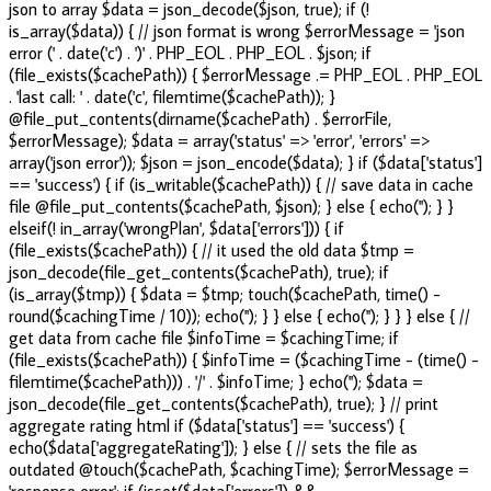
json to array $data = json_decode($json, true); if (!
is_array($data)) { // json format is wrong $errorMessage = 'json
error (' . date('c') . ')' . PHP_EOL . PHP_EOL . $json; if
(file_exists($cachePath)) { $errorMessage .= PHP_EOL . PHP_EOL
. 'last call: ' . date('c', filemtime($cachePath)); }
@file_put_contents(dirname($cachePath) . $errorFile,
$errorMessage); $data = array('status' => 'error', 'errors' =>
array('json error')); $json = json_encode($data); } if ($data['status']
== 'success') { if (is_writable($cachePath)) { // save data in cache
file @file_put_contents($cachePath, $json); } else { echo('
'); } }
elseif(! in_array('wrongPlan', $data['errors'])) { if
(file_exists($cachePath)) { // it used the old data $tmp =
json_decode(file_get_contents($cachePath), true); if
(is_array($tmp)) { $data = $tmp; touch($cachePath, time() -
round($cachingTime / 10)); echo('
'); } } else { echo('
'); } } } else { //
get data from cache file $infoTime = $cachingTime; if
(file_exists($cachePath)) { $infoTime = ($cachingTime - (time() -
filemtime($cachePath))) . '/' . $infoTime; } echo('
'); $data =
json_decode(file_get_contents($cachePath), true); } // print
aggregate rating html if ($data['status'] == 'success') {
echo($data['aggregateRating']); } else { // sets the file as
outdated @touch($cachePath, $cachingTime); $errorMessage =