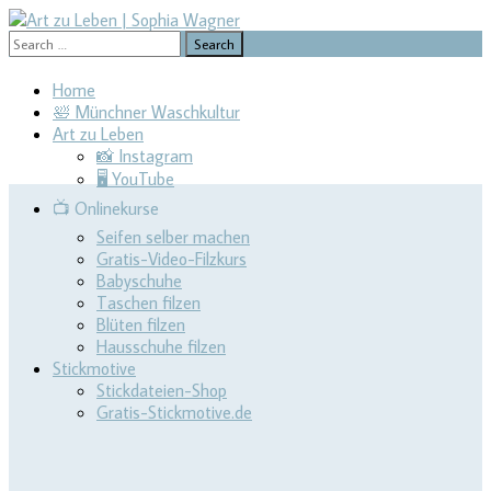
Search
for:
Design | Intensivfilzkurse | Projekte
Art zu Leben | Sophia Wagner
Skip
Home
to
🛀 Münchner Waschkultur
content
Art zu Leben
📸 Instagram
🖥 YouTube
📺 Onlinekurse
Seifen selber machen
Gratis-Video-Filzkurs
Babyschuhe
Taschen filzen
Blüten filzen
Hausschuhe filzen
Stickmotive
Stickdateien-Shop
Gratis-Stickmotive.de