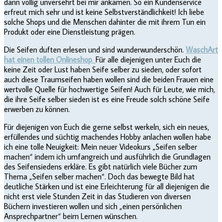
dann völlig unversehrt bei mir ankamen. So ein Kundenservice
erfreut mich sehr und ist keine Selbstverständlichkeit! Ich liebe
solche Shops und die Menschen dahinter die mit ihrem Tun ein
Produkt oder eine Dienstleistung prägen.
Die Seifen duften erlesen und sind wunderwunderschön.
WaschArt
hat einen tollen Onlineshop
.
Für alle diejenigen unter Euch die
keine Zeit oder Lust haben Seife selber zu sieden, oder sofort
auch diese Traumseifen haben wollen sind die beiden Frauen eine
wertvolle Quelle für hochwertige Seifen! Auch für Leute, wie mich,
die ihre Seife selber sieden ist es eine Freude solch schöne Seife
erwerben zu können.
Für diejenigen von Euch die gerne selbst werkeln, sich ein neues,
erfüllendes und süchtig machendes Hobby anlachen wollen habe
ich eine tolle Neuigkeit: Mein neuer Videokurs „Seifen selber
machen“ indem ich umfangreich und ausführlich die Grundlagen
des Seifensiedens erkläre. Es gibt natürlich viele Bücher zum
Thema „Seifen selber machen“. Doch das bewegte Bild hat
deutliche Stärken und ist eine Erleichterung für all diejenigen die
nicht erst viele Stunden Zeit in das Studieren von diversen
Büchern investieren wollen und sich „einen persönlichen
Ansprechpartner“ beim Lernen wünschen.