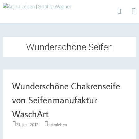
Design | Intensivfilzkurse | Projekte
Art zu Leben | Sophia
Wagner
Skip
to
content
Wunderschöne Seifen
Wunderschöne Chakrenseife
von Seifenmanufaktur
WaschArt
21. Juni 2017
artzuleben