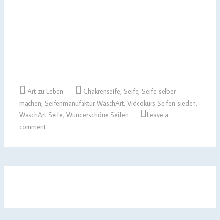
Art zu Leben
Chakrenseife
,
Seife
,
Seife selber
machen
,
Seifenmanufaktur WaschArt
,
Videokurs Seifen sieden
,
WaschArt Seife
,
Wunderschöne Seifen
Leave a
comment