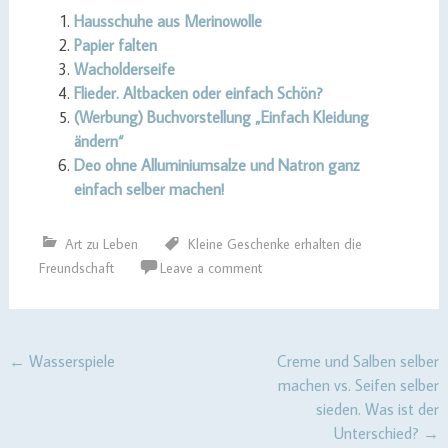
Hausschuhe aus Merinowolle
Papier falten
Wacholderseife
Flieder. Altbacken oder einfach Schön?
(Werbung) Buchvorstellung „Einfach Kleidung
ändern“
Deo ohne Alluminiumsalze und Natron ganz
einfach selber machen!
Art zu Leben
Kleine Geschenke erhalten die
Freundschaft
Leave a comment
Post
←
Wasserspiele
Creme und Salben selber
machen vs. Seifen selber
navigation
sieden. Was ist der
Unterschied?
→