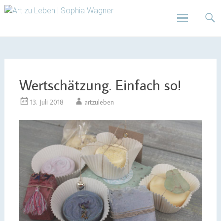
Design | Intensivfilzkurse | Projekte
Art zu Leben | Sophia
Wagner
Skip
to
content
Wertschätzung. Einfach so!
13. Juli 2018
artzuleben