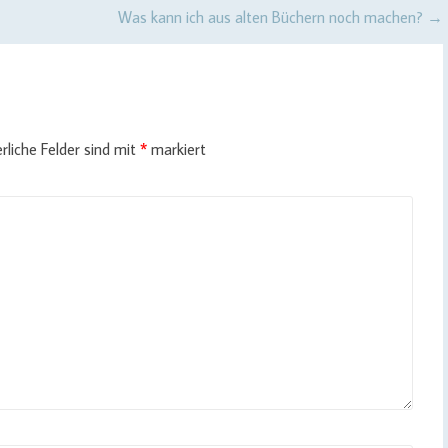
Was kann ich aus alten Büchern noch machen?
→
rliche Felder sind mit
*
markiert