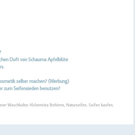
?
schen Duft von Schauma Apfelblüte
rs.
 Kosmetik selber machen? (Werbung)
er zum Seifensieden benutzen?
ner Waschkultur Alchemista Bohème
,
Naturseifen
,
Seifen kaufen
,