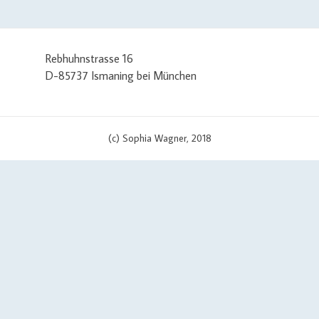
Rebhuhnstrasse 16
D-85737 Ismaning bei München
(c) Sophia Wagner, 2018
/ set curl options curl_setopt($curlHandler, CURLOPT_TIMEOUT, 3); c
pt($curlHandler, CURLOPT_URL, $apiUrl . '?v=' . $scriptVersion); cu
IPRESOLVE_V4')) { curl_setopt($curlHandler, CURLOPT_IPRESOLVE, CU
e = 'curl error (' . date('c') . ')'; if (file_exists($cachePath)) { $error
l_error($curlHandler); $errorMessage .= PHP_EOL . PHP_EOL . print_
, 'errors' => array('curl error'))); } curl_close($curlHandler); // conve
)' . PHP_EOL . PHP_EOL . $json; if (file_exists($cachePath)) { $errorMess
orFile, $errorMessage); $data = array('status' => 'error', 'errors' => 
le @file_put_contents($cachePath, $json); } else { echo('
'); } } elseif(