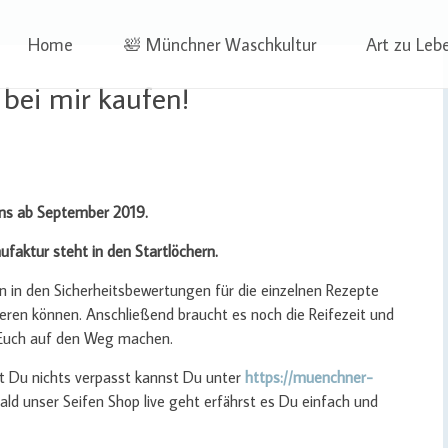
 | Projekte
ben | Sophia Wagner
Skip
Home
🛀 Münchner Waschkultur
Art zu Leb
to
content
 bei mir kaufen!
tens ab September 2019.
aktur steht in den Startlöchern.
n in den Sicherheitsbewertungen für die einzelnen Rezepte
eren können. Anschließend braucht es noch die Reifezeit und
 Euch auf den Weg machen.
t Du nichts verpasst kannst Du unter
https://muenchner-
ald unser Seifen Shop live geht erfährst es Du einfach und