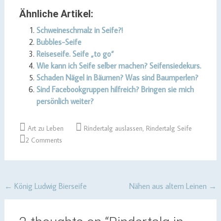
Ähnliche Artikel:
Schweineschmalz in Seife?!
Bubbles-Seife
Reiseseife. Seife „to go“
Wie kann ich Seife selber machen? Seifensiedekurs.
Schaden Nägel in Bäumen? Was sind Baumperlen?
Sind Facebookgruppen hilfreich? Bringen sie mich
persönlich weiter?
Art zu Leben
Rindertalg auslassen
,
Rindertalg Seife
2 Comments
Post
←
König Ludwig Bierseife
Nähen aus altem Leinen
→
navigation