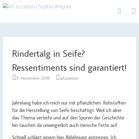
Design | Intensivfilzkurse | Projekte
Art zu Leben | Sophia
Wagner
Skip
to
content
Rindertalg in Seife?
Ressentiments sind garantiert!
9. November 2018
artzuleben
Jahrelang habe ich mich nur mit pflanzlichen Rohstoffen
für die Herstellung von Seife beschäftigt. Weil ich aber
das Thema vertiefe und auf den Spuren der Geschichte
bin tauchen da unweigerlich auch tierische Fette auf.
Schnell schlägt einem hier Ablehnung entgegen. Ich