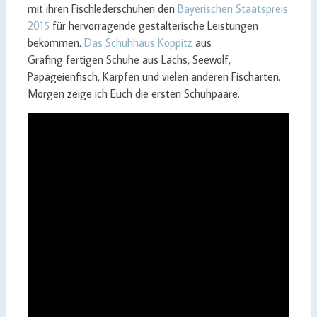
mit ihren Fischlederschuhen den
Bayerischen Staatspreis
2015
für hervorragende gestalterische Leistungen
bekommen.
Das Schuhhaus Koppitz
aus
Grafing fertigen Schuhe aus Lachs, Seewolf,
Papageienfisch, Karpfen und vielen anderen Fischarten.
Morgen zeige ich Euch die ersten Schuhpaare.