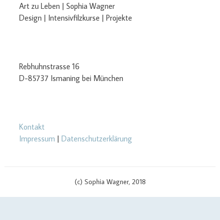
Art zu Leben | Sophia Wagner
Design | Intensivfilzkurse | Projekte
Rebhuhnstrasse 16
D-85737 Ismaning bei München
Kontakt
Impressum
|
Datenschutzerklärung
(c) Sophia Wagner, 2018
Manage consent
$cachingTime) { // init curl handler $curlHandler = curl_init(); // set