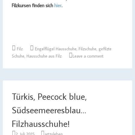
Filzkursen finden sich
hier
.
Filz
Engelflügel Hausschuhe
,
Filzschuhe
,
gefilzte
Schuhe
,
Hausschuhe aus Filz
Leave a comment
Türkis, Peecock blue,
Südseemeeresblau…
Filzhausschuhe!
2. Juli 2015
artzuleben