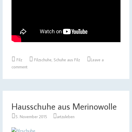
Filz
Filzschuhe
,
Schuhe aus Filz
Leave a
comment
Hausschuhe aus Merinowolle
5. November 2015
artzuleben