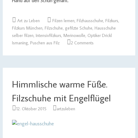
Hand auf den Schuh genäht.
Art zu Leben
Filzen lernen
,
Filzhausschuhe
,
Filzkurs
,
Filzkurs München
,
Filzschuhe
,
gefilzte Schuhe
,
Hausschuhe
selber filzen
,
Intensivfilzkurs
,
Merinowolle
,
Optiker Drickl
Ismaning
,
Puschen aus Filz
2 Comments
Himmlische warme Füße.
Filzschuhe mit Engelflügel
12. Oktober 2015
artzuleben