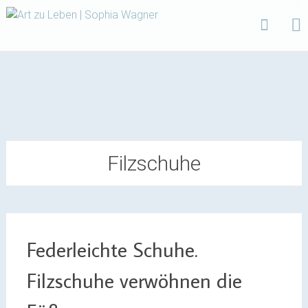
Design | Intensivfilzkurse | Projekte
Art zu Leben | Sophia
Wagner
Skip
to
content
Filzschuhe
Federleichte Schuhe.
Filzschuhe verwöhnen die