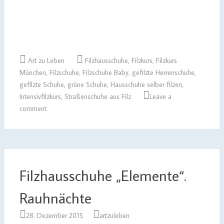
Art zu Leben
Filzhausschuhe
,
Filzkurs
,
Filzkurs
München
,
Filzschuhe
,
Filzschuhe Baby
,
gefilzte Herrenschuhe
,
gefilzte Schuhe
,
grüne Schuhe
,
Hausschuhe selber filzen
,
Intensivfilzkurs
,
Straßenschuhe aus Filz
Leave a
comment
Filzhausschuhe „Elemente“.
Rauhnächte
28. Dezember 2015
artzuleben