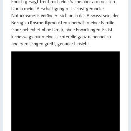
Ehrlich gesagt freut mich eine Sache aber am meisten.
Durch meine Beschäftigung mit selbst gerührter
Naturkosmetik verändert sich auch das Bewusstsein, der
Bezug zu Kosmetikprodukten innerhalb meiner Familie.
Ganz nebenbei, ohne Druck, ohne Erwartungen. Es ist
keineswegs nur meine Tochter die ganz nebenbei zu
anderern Dingen greift, genauer hinsieht.