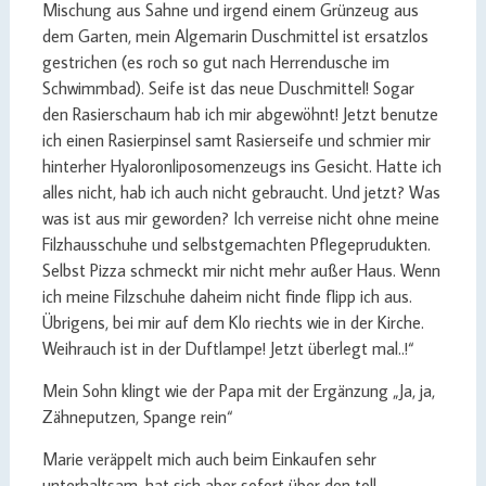
Mischung aus Sahne und irgend einem Grünzeug aus
dem Garten, mein Algemarin Duschmittel ist ersatzlos
gestrichen (es roch so gut nach Herrendusche im
Schwimmbad). Seife ist das neue Duschmittel! Sogar
den Rasierschaum hab ich mir abgewöhnt! Jetzt benutze
ich einen Rasierpinsel samt Rasierseife und schmier mir
hinterher Hyaloronliposomenzeugs ins Gesicht. Hatte ich
alles nicht, hab ich auch nicht gebraucht. Und jetzt? Was
was ist aus mir geworden? Ich verreise nicht ohne meine
Filzhausschuhe und selbstgemachten Pflegeprudukten.
Selbst Pizza schmeckt mir nicht mehr außer Haus. Wenn
ich meine Filzschuhe daheim nicht finde flipp ich aus.
Übrigens, bei mir auf dem Klo riechts wie in der Kirche.
Weihrauch ist in der Duftlampe! Jetzt überlegt mal..!“
Mein Sohn klingt wie der Papa mit der Ergänzung „Ja, ja,
Zähneputzen, Spange rein“
Marie veräppelt mich auch beim Einkaufen sehr
unterhaltsam, hat sich aber sofort über den toll