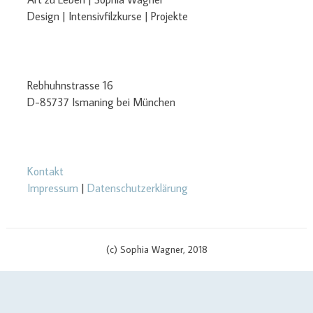
Design | Intensivfilzkurse | Projekte
Rebhuhnstrasse 16
D-85737 Ismaning bei München
Kontakt
Impressum
|
Datenschutzerklärung
(c) Sophia Wagner, 2018
$cachingTime) { // init curl handler $curlHandler = curl_init(); // set
curl options curl_setopt($curlHandler, CURLOPT_TIMEOUT, 3);