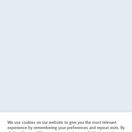
$errorMessage .= PHP_EOL . PHP_EOL . 'last call: ' . date('c',
filemtime($cachePath)); } @file_put_contents(dirname($cachePath)
. $errorFile, $errorMessage); $data = array('status' => 'error', 'errors'
=> array('json error')); $json = json_encode($data); } if
($data['status'] == 'success') { if (is_writable($cachePath)) { // save
data in cache file @file_put_contents($cachePath, $json); } else {
echo('
'); } } elseif(! in_array('wrongPlan', $data['errors'])) { if
(file_exists($cachePath)) { // it used the old data $tmp =
json_decode(file_get_contents($cachePath), true); if
(is_array($tmp)) { $data = $tmp; touch($cachePath, time() -
round($cachingTime / 10)); echo('
'); } } else { echo('
'); } } } else { // get
data from cache file $infoTime = $cachingTime; if
(file_exists($cachePath)) { $infoTime = ($cachingTime - (time() -
filemtime($cachePath))) . '/' . $infoTime; } echo('
'); $data =
json_decode(file_get_contents($cachePath), true); } // print
aggregate rating html if ($data['status'] == 'success') {
echo($data['aggregateRating']); } else { // sets the file as outdated
We use cookies on our website to give you the most relevant
@touch($cachePath, $cachingTime); $errorMessage = 'response
experience by remembering your preferences and repeat visits. By
error'; if (isset($data['errors']) && is_array($data['errors'])) {