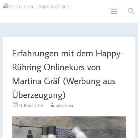
Design | Intensivfilzkurse | Projekte
Art zu Leben | Sophia
Wagner
Skip
to
content
Erfahrungen mit dem Happy-
Rühring Onlinekurs von
Martina Gräf (Werbung aus
Überzeugung)
11. März 2019
artzuleben