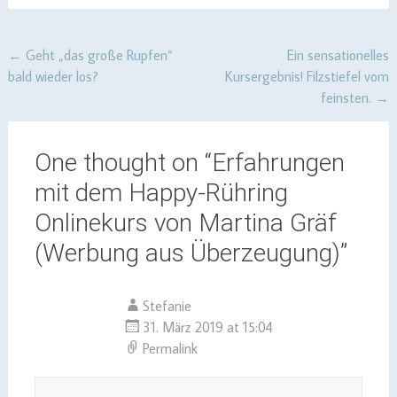
Post
←
Geht „das große Rupfen“
Ein sensationelles
bald wieder los?
Kursergebnis! Filzstiefel vom
navigation
feinsten.
→
One thought on “
Erfahrungen
mit dem Happy-Rühring
Onlinekurs von Martina Gräf
(Werbung aus Überzeugung)
”
Stefanie
31. März 2019 at 15:04
Permalink